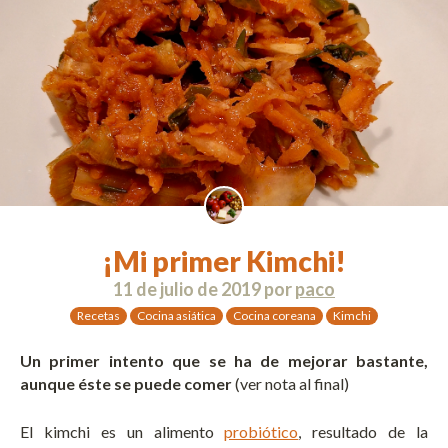
¡Mi primer Kimchi!
11 de julio de 2019
por
paco
Recetas
Cocina asiática
Cocina coreana
Kimchi
Un primer intento que se ha de mejorar bastante,
aunque éste se puede comer
(ver nota al final)
El kimchi es un alimento
probiótico
, resultado de la