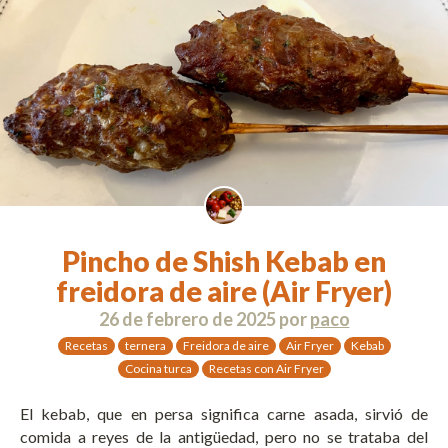
Pincho de Shish Kebab en
freidora de aire (Air Fryer)
26 de febrero de 2025
por
paco
Recetas
ternera
Freidora de aire
Air Fryer
Kebab
Cocina turca
Recetas con Air Fryer
El kebab, que en persa significa carne asada, sirvió de
comida a reyes de la antigüedad, pero no se trataba del