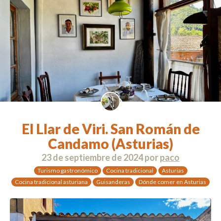
El Llar de Viri. San Román de
Candamo (Asturias)
23 de septiembre de 2024
por
paco
Turismo gastronómico
Cocina tradicional
Asturias
Cocina tradicional asturiana
Guisanderas
Dónde comer en Asturias