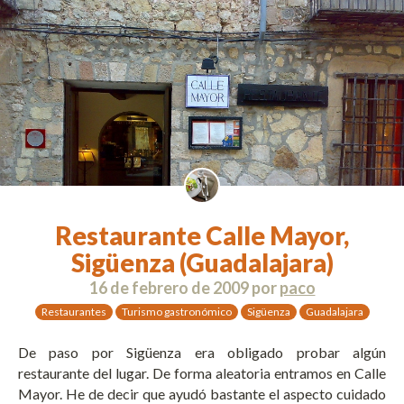
Restaurante Calle Mayor,
Sigüenza (Guadalajara)
16 de febrero de 2009
por
paco
Restaurantes
Turismo gastronómico
Sigüenza
Guadalajara
De paso por Sigüenza era obligado probar algún
restaurante del lugar. De forma aleatoria entramos en Calle
Mayor. He de decir que ayudó bastante el aspecto cuidado