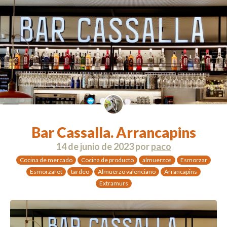
Bar Cassalla. Arrancapins
14 de junio de 2023
por
paco
Cocina de mercado
Cocina de producto
almuerzos
Esmorzar
Esmorzaret
tardeo
Almuerzo valenciano
Arrancapins
Extramurs