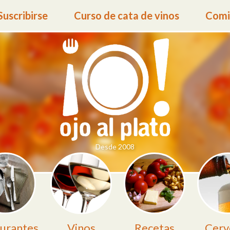
Suscribirse
Curso de cata de vinos
Comid
Desde 2008
urantes
Vinos
Recetas
Cerv