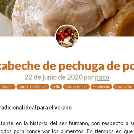
cabeche de pechuga de po
22 de junio de 2020
por
paco
Recetas
Cocina tradicional
pollo
Cocina casera
Escabeche
Cocina fácil
radicional ideal para el verano
tante en la historia del ser humano, con respecto a s
dos para conservar los alimentos. En tiempos en que 