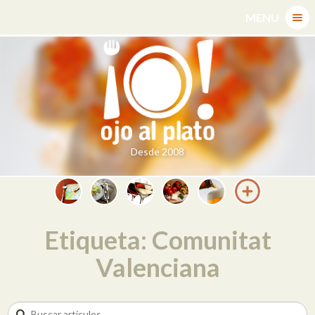
Skip
MENU
to
content
Desde 2008
Etiqueta: Comunitat
Valenciana