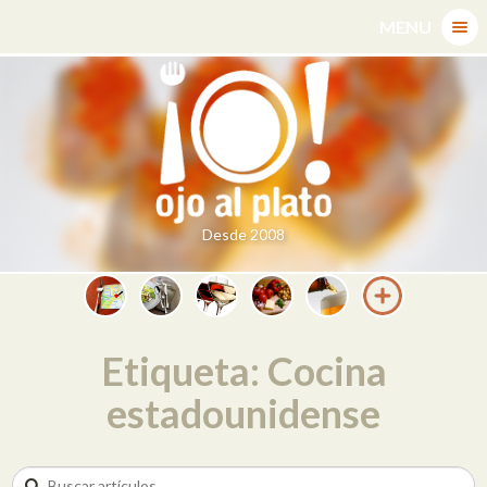
Skip
MENU
to
content
Desde 2008
Etiqueta: Cocina
estadounidense