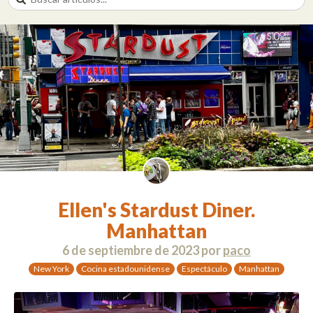
Ellen's Stardust Diner.
Manhattan
6 de septiembre de 2023
por
paco
New York
Cocina estadounidense
Espectáculo
Manhattan