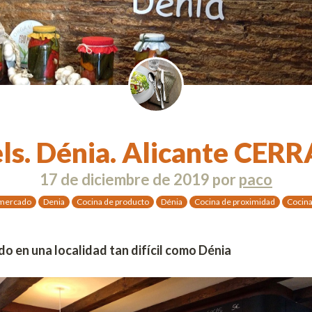
ls. Dénia. Alicante CE
17 de diciembre de 2019
por
paco
 mercado
Denia
Cocina de producto
Dénia
Cocina de proximidad
Cocina 
o en una localidad tan difícil como Dénia