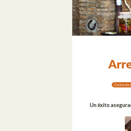
Arre
Cocina de
Un éxito asegurad