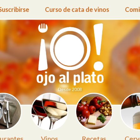
Suscribirse
Curso de cata de vinos
Comid
Desde 2008
urantes
Vinos
Recetas
Cerv