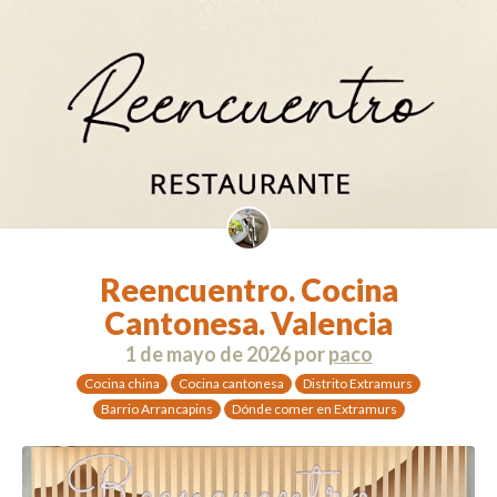
Reencuentro. Cocina
Cantonesa. Valencia
1 de mayo de 2026
por
paco
Cocina china
Cocina cantonesa
Distrito Extramurs
Barrio Arrancapins
Dónde comer en Extramurs