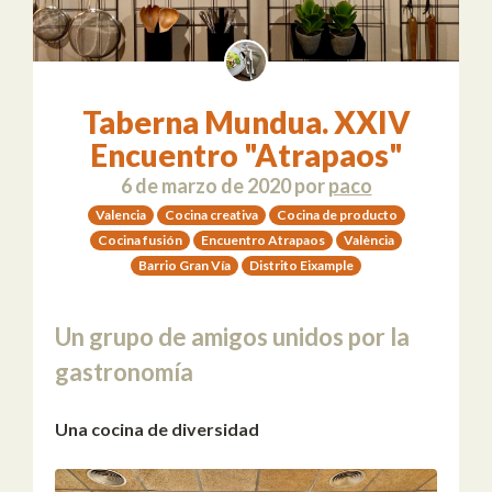
Taberna Mundua. XXIV
Encuentro "Atrapaos"
6 de marzo de 2020
por
paco
Valencia
Cocina creativa
Cocina de producto
Cocina fusión
Encuentro Atrapaos
València
Barrio Gran Vía
Distrito Eixample
Un grupo de amigos unidos por la
gastronomía
Una cocina de diversidad