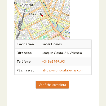
Cocinero/a
Javier Linares
Dirección
Joaquin Costa, 61, Valencia
Teléfono
+34961949193
Página web
https://munduataberna.com
Ver ficha completa