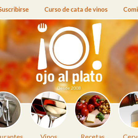
Suscribirse
Curso de cata de vinos
Comid
Desde 2008
urantes
Vinos
Recetas
Cerv