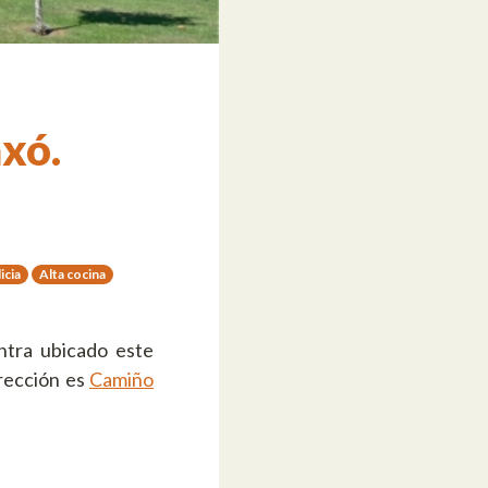
xó.
icia
Alta cocina
ntra ubicado este
irección es
Camiño