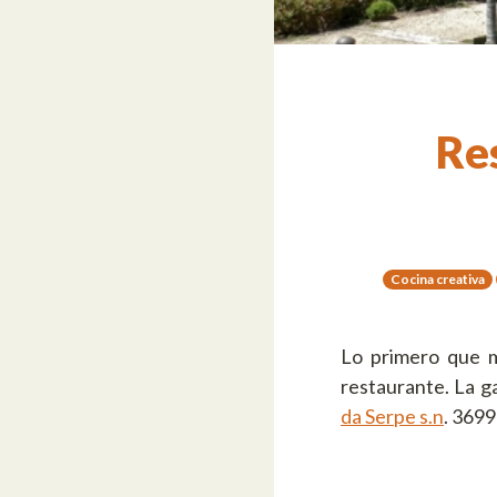
Re
Cocina creativa
Lo primero que m
restaurante. La g
da Serpe s.n
. 369