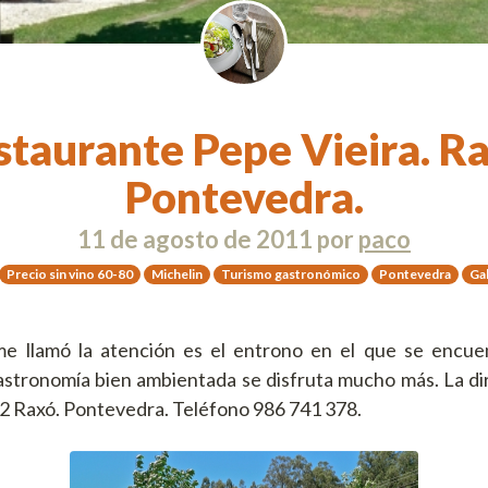
staurante Pepe Vieira. Ra
Pontevedra.
11 de agosto de 2011
por
paco
Precio sin vino 60-80
Michelin
Turismo gastronómico
Pontevedra
Gal
e llamó la atención es el entrono en el que se encue
astronomía bien ambientada se disfruta mucho más. La d
92 Raxó. Pontevedra. Teléfono 986 741 378.