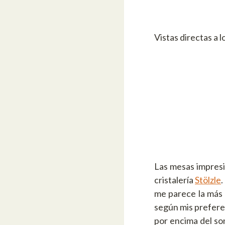
Vistas directas a lo
Las mesas impres
cristalería
Stölzle
.
me parece la más 
según mis prefere
por encima del son