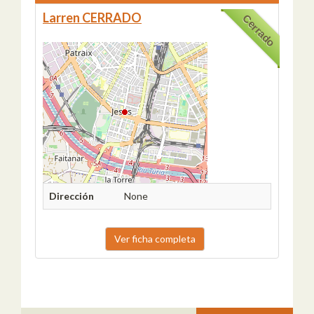
Larren CERRADO
Cerrado
Dirección
None
Ver ficha completa