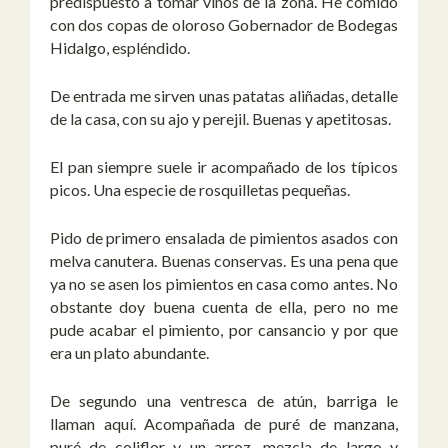
predispuesto a tomar vinos de la zona. He comido
con dos copas de oloroso Gobernador de Bodegas
Hidalgo, espléndido.
De entrada me sirven unas patatas aliñadas, detalle
de la casa, con su ajo y perejil. Buenas y apetitosas.
El pan siempre suele ir acompañado de los típicos
picos. Una especie de rosquilletas pequeñas.
Pido de primero ensalada de pimientos asados con
melva canutera. Buenas conservas. Es una pena que
ya no se asen los pimientos en casa como antes. No
obstante doy buena cuenta de ella, pero no me
pude acabar el pimiento, por cansancio y por que
era un plato abundante.
De segundo una ventresca de atún, barriga le
llaman aquí. Acompañada de puré de manzana,
puré de coliflor y un arroz, mezcla de largo y