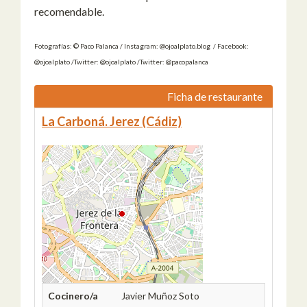
recomendable.
Fotografías: © Paco Palanca / Instagram: @ojoalplato.blog / Facebook:
@ojoalplato /Twitter: @ojoalplato /Twitter: @pacopalanca
Ficha de restaurante
La Carboná. Jerez (Cádiz)
Cocinero/a
Javier Muñoz Soto