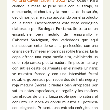
Fontana Cuvée Isabelina 2022
(D.O. Uclés).
Para
cuando la mesa se puso seria con el zarajo, el
morteruelo, el chorizo y la morcilla de la sartén,
decidimos jugar en casa apostando por el producto
de la tierra. Descorchamos este tinto ecológico
elaborado por
Bodegas Fontana
. Se trata de un
ensamblaje bien medido de Tempranillo y
Cabernet Sauvignon, dos variedades que aquí
demuestran entenderse a la perfección, con una
crianza de 18 meses en barricas roble francés.
En la
copa ofrece una capa media-alta, exhibiendo un
color rojo cereza picota madura, limpio, brillante y
con sutiles destellos granates en el ribete. En nariz
se muestra franco y con una intensidad frutal
notable, gobernada por recuerdos de fruta negra y
roja madura (moras, ciruelas) bien arropadas por
sutiles notas especiadas, de regaliz y los matices
torrefactos de una crianza noble que no satura el
conjunto. En boca es donde muestra su potencia
con elegancia. Presenta una entrada enérgica, con