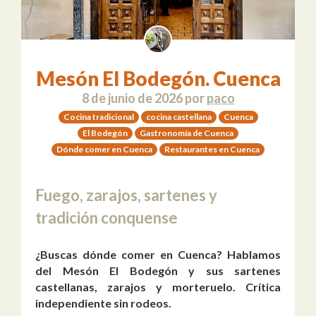
Mesón El Bodegón. Cuenca
8 de junio de 2026
por
paco
Cocina tradicional
cocina castellana
Cuenca
El Bodegón
Gastronomía de Cuenca
Dónde comer en Cuenca
Restaurantes en Cuenca
Fuego, zarajos, sartenes y
tradición conquense
¿Buscas dónde comer en Cuenca? Hablamos
del Mesón El Bodegón y sus sartenes
castellanas, zarajos y morteruelo. Crítica
independiente sin rodeos.