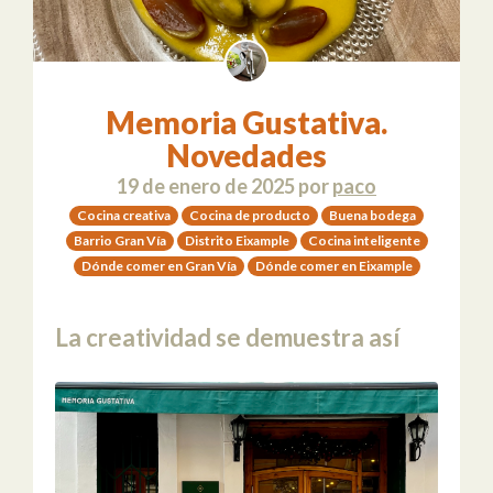
Memoria Gustativa.
Novedades
19 de enero de 2025
por
paco
Cocina creativa
Cocina de producto
Buena bodega
Barrio Gran Vía
Distrito Eixample
Cocina inteligente
Dónde comer en Gran Vía
Dónde comer en Eixample
La creatividad se demuestra así