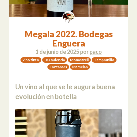
Megala 2022. Bodegas
Enguera
1 de junio de 2025
por
paco
vino tinto
DO Valencia
Monastrell
Tempranillo
Fontanars
Marselán
Un vino al que se le augura buena
evolución en botella