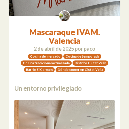
Mascaraque IVAM.
Valencia
2 de abril de 2025
por
paco
Cocina de mercado
Cocina de temporada
Cocina tradicional actualizada
Distrito Ciutat Vella
Barrio El Carmen
Dónde comer en Ciutat Vella
Un entorno privilegiado