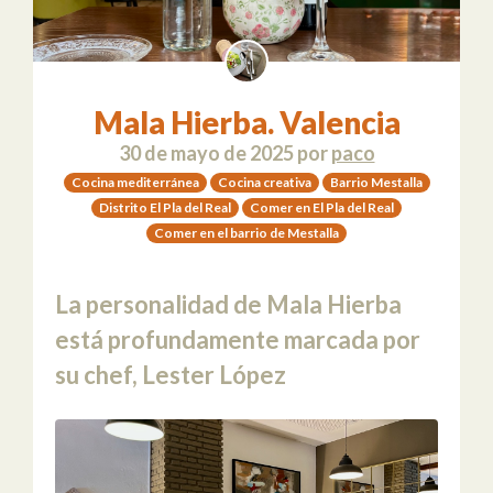
Mala Hierba. Valencia
30 de mayo de 2025
por
paco
Cocina mediterránea
Cocina creativa
Barrio Mestalla
Distrito El Pla del Real
Comer en El Pla del Real
Comer en el barrio de Mestalla
La personalidad de Mala Hierba
está profundamente marcada por
su chef, Lester López