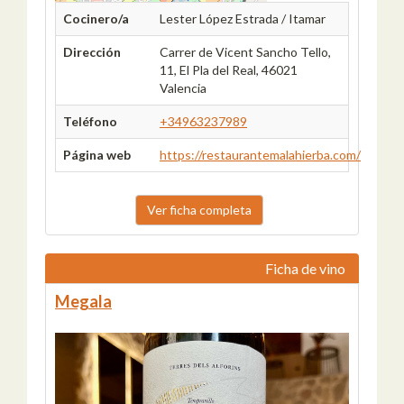
Cocinero/a
Lester López Estrada / Itamar
Dirección
Carrer de Vicent Sancho Tello,
11, El Pla del Real, 46021
Valencia
Teléfono
+34963237989
Página web
https://restaurantemalahierba.com/
Ver ficha completa
Ficha de vino
Megala