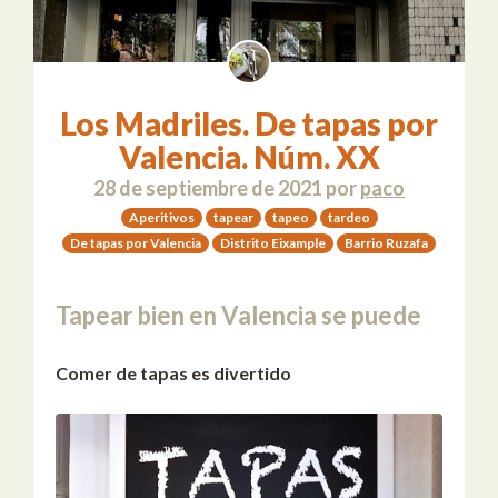
Los Madriles. De tapas por
Valencia. Núm. XX
28 de septiembre de 2021
por
paco
Aperitivos
tapear
tapeo
tardeo
De tapas por Valencia
Distrito Eixample
Barrio Ruzafa
Tapear bien en Valencia se puede
Comer de tapas es divertido