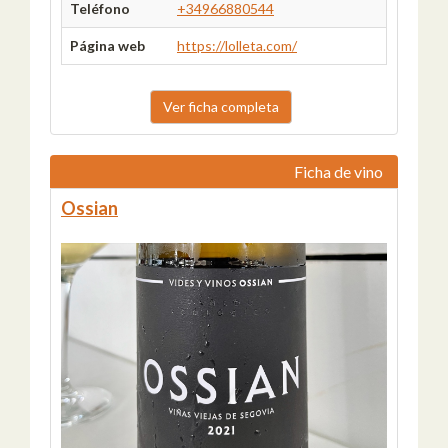
Teléfono
+34966880544
Página web
https://lolleta.com/
Ver ficha completa
Ficha de vino
Ossian