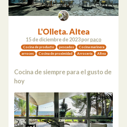
L'Olleta. Altea
15 de diciembre de 2023
por
paco
Cocina de producto
pescados
Cocina marinera
arroces
Cocina de proximidad
Arrocería
Altea
Cocina de siempre para el gusto de
hoy