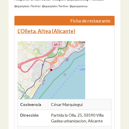
@ojoalplato /Twitter: @ojoalplato /Twitter: @pacopalanca
Ficha de restaurante
L'Olleta. Altea (Alicante)
Cocinero/a
César Marquiegui
Dirección
Partida la Olla, 25, 03590 Villa
Gadea urbanizacion, Alicante