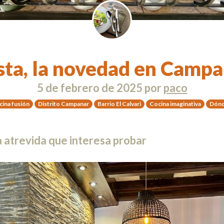
sta, la novedad en Campa
5 de febrero de 2025
por
paco
ina fusión
Distrito Campanar
Barrio El Calvari
Cocina imaginativa
Dónd
 atrevida que interesa probar