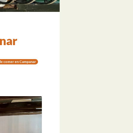
nar
e comer en Campanar