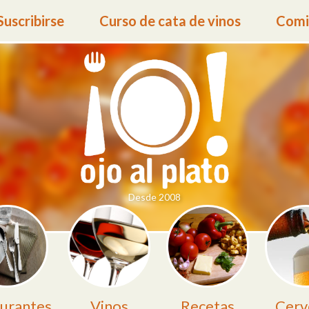
Suscribirse
Curso de cata de vinos
Comid
Desde 2008
urantes
Vinos
Recetas
Cerv