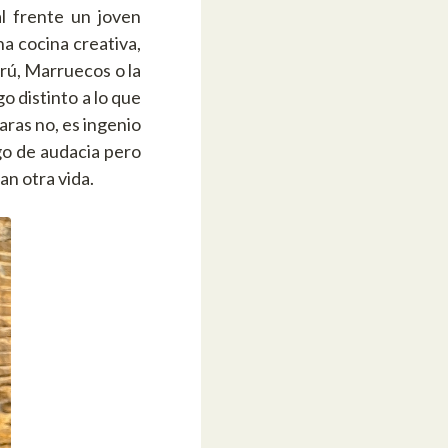
al frente un joven
na cocina creativa,
rú, Marruecos o la
o distinto a lo que
ras no, es ingenio
go de audacia pero
an otra vida.