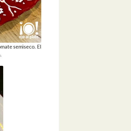
omate semiseco. El
.