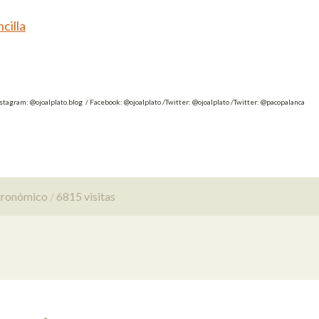
cilla
nstagram: @ojoalplato.blog / Facebook: @ojoalplato /Twitter: @ojoalplato /Twitter: @pacopalanca
tronómico
6815 visitas