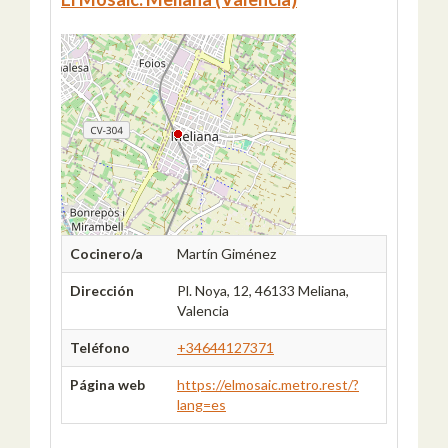
Cocinero/a
Martín Giménez
Dirección
Pl. Noya, 12, 46133 Meliana,
Valencia
Teléfono
+34644127371
Página web
https://elmosaic.metro.rest/?
lang=es