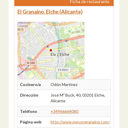
Ficha de restaurante
El Granaino. Elche (Alicante)
Cocinero/a
Odón Martínez
Dirección
José Mª Buck, 40, 03201 Elche,
Alicante
Teléfono
+34966664080
Página web
http://www.mesongranaino.com/