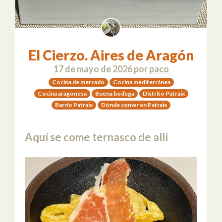
El Cierzo. Aires de Aragón
17 de mayo de 2026
por
paco
Cocina de mercado
Cocina mediterránea
Cocina aragonesa
Buena bodega
Distrito Patraix
Barrio Patraix
Dónde comer en Patraix
Aquí se come ternasco de allí