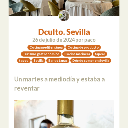
Dculto. Sevilla
26 de julio de 2024
por
paco
Cocina mediterránea
Cocina de producto
Turismo gastronómico
Cocina marinera
tapear
tapeo
Sevilla
Bar de tapas
Dónde comer en Sevilla
Un martes a mediodía y estaba a
reventar