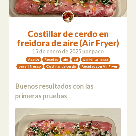
Costillar de cerdo en
freidora de aire (Air Fryer)
15 de enero de 2025
por
paco
Aceite
Recetas
ajo
sal
pimienta negra
perejil fresco
Costillar de cerdo
Recetas con Air Fryer
Buenos resultados con las
primeras pruebas