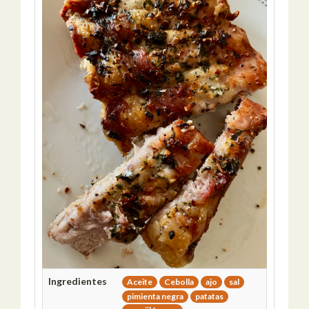
Ingredientes
Aceite
Cebolla
ajo
sal
pimienta negra
patatas