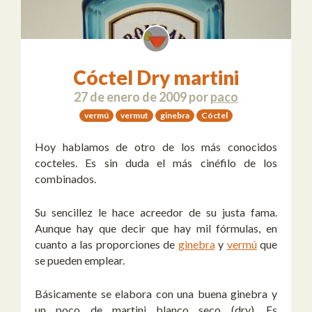
Cóctel Dry martini
27 de enero de 2009
por
paco
vermú
vermut
ginebra
Cóctel
Hoy hablamos de otro de los más conocidos
cocteles. Es sin duda el más cinéfilo de los
combinados.
Su sencillez le hace acreedor de su justa fama.
Aunque hay que decir que hay mil fórmulas, en
cuanto a las proporciones de
ginebra
y
vermú
que
se pueden emplear.
Básicamente se elabora con una buena ginebra y
un poco de martini blanco seco (dry). Es