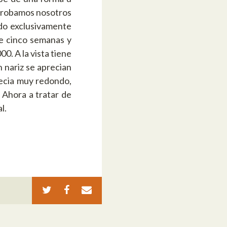
 probamos nosotros
ado exclusivamente
e cinco semanas y
0. A la vista tiene
n nariz se aprecian
recia muy redondo,
 Ahora a tratar de
l.