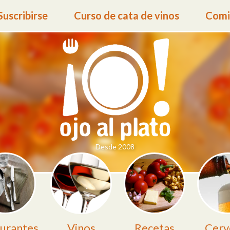
Suscribirse
Curso de cata de vinos
Comid
Desde 2008
urantes
Vinos
Recetas
Cerv