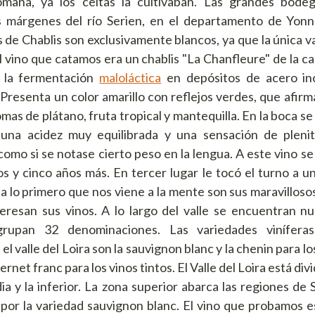
omana, ya los celtas la cultivaban. Las grandes bode
s márgenes del río Serien, en el departamento de Yonne
s de Chablis son exclusivamente blancos, ya que la única v
l vino que catamos era un chablis "La Chanfleure" de la ca
o la fermentación
maloláctica
en depósitos de acero ino
Presenta un color amarillo con reflejos verdes, que afirm
mas de plátano, fruta tropical y mantequilla. En la boca 
 una acidez muy equilibrada y una sensación de plen
omo si se notase cierto peso en la lengua. A este vino se
s y cinco años más. En tercer lugar le tocó el turno a u
a lo primero que nos viene a la mente son sus maravillosos
teresan sus vinos. A lo largo del valle se encuentran n
agrupan 32 denominaciones. Las variedades viníferas
l valle del Loira son la sauvignon blanc y la chenin para lo
rnet franc para los vinos tintos. El Valle del Loira está div
dia y la inferior. La zona superior abarca las regiones de 
por la variedad sauvignon blanc. El vino que probamos e