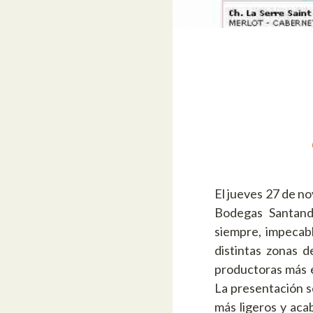
El jueves 27 de no
Bodegas Santande
siempre, impecabl
distintas zonas d
productoras más e
La presentación s
más ligeros y aca