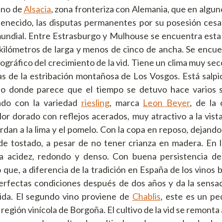
ino de
Alsacia
, zona fronteriza con Alemania, que en algu
rtenecido, las disputas permanentes por su posesión ces
ndial. Entre Estrasburgo y Mulhouse se encuentra esta 
ilómetros de larga y menos de cinco de ancha. Se encue
geográfico del crecimiento de la vid. Tiene un clima muy sec
inas de la estribación montañosa de Los Vosgos. Está sal
o donde parece que el tiempo se detuvo hace varios si
ado con la variedad
riesling
, marca
Leon Beyer
, de la
or dorado con reflejos acerados, muy atractivo a la vista
dan a la lima y el pomelo. Con la copa en reposo, dejando 
de tostado, a pesar de no tener crianza en madera. En l
a acidez, redondo y denso. Con buena persistencia d
que, a diferencia de la tradición en España de los vinos b
erfectas condiciones después de dos años y da la sensac
ida. El segundo vino proviene de
Chablis
, este es un p
 región vinícola de Borgoña. El cultivo de la vid se remonta