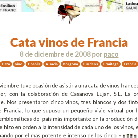
Cata vinos de Francia
8 de diciembre de 2008
por
paco
Cata
vino
Chablis
Alsacia
Borgoña
Burdeos
Ermitage
Francia
viembre tuve ocasión de asistir a una cata de vinos franc
r, con la colaboración de Casanova Lujan, S.L. La o
e. Nos presentaron cinco vinos, tres blancos y dos tint
e Francia, lo que supuso un pequeño viaje virtual por l
mblemáticas del país más importante en la producción de
e hizo en orden a la intensidad de cada uno de los vinos,
bando por el más potente e intenso de los cinco.