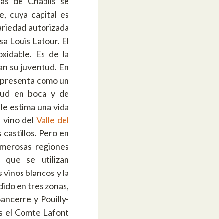
gas de Chablis se
, cuya capital es
ariedad autorizada
sa Louis Latour. El
xidable. Es de la
an su juventud. En
se presenta como un
itud en boca y de
 le estima una vida
n vino del
Valle del
 castillos. Pero en
umerosas regiones
 que se utilizan
s vinos blancos y la
idido en tres zonas,
Sancerre y Pouilly-
s el Comte Lafont