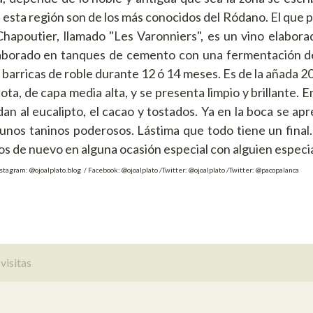
de esta región son de los más conocidos del Ródano. El que
hapoutier, llamado "Les Varonniers", es un vino elabor
laborado en tanques de cemento con una fermentación d
barricas de roble durante 12 ó 14 meses. Es de la añada 200
ota, de capa media alta, y se presenta limpio y brillante. E
an al eucalipto, el cacao y tostados. Ya en la boca se ap
 unos taninos poderosos. Lástima que todo tiene un final.
s de nuevo en alguna ocasión especial con alguien especia
nstagram: @ojoalplato.blog / Facebook: @ojoalplato /Twitter: @ojoalplato /Twitter: @pacopalanca
visitas