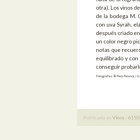
otra). Los vinos 
de la bodega M. C
con uva Syrah, e
después criado en 
un color negro pic
notas que recuerd
equilibrado y con
conseguir probarlo
Fotografías: © Paco Palanca / I
Publicado en
Vinos
6150 