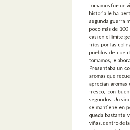
tomamos fue un v
historia le ha pe
segunda guerra mu
poco más de 100 k
casi en el límite 
fríos por las col
pueblos de cuent
tomamos, elabor
Presentaba un col
aromas que recuer
aprecian aromas 
fresco, con buen
segundos. Un vino 
se mantiene en p
queda bastante v
viñas, dentro de la