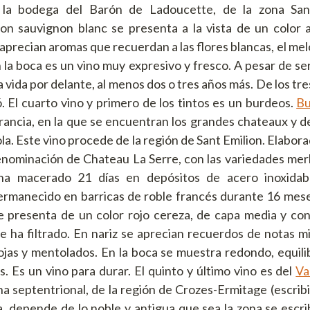
la bodega del Barón de Ladoucette, de la zona Sanc
n sauvignon blanc se presenta a la vista de un color am
e aprecian aromas que recuerdan a las flores blancas, el m
 la boca es un vino muy expresivo y fresco. A pesar de ser
 vida por delante, al menos dos o tres años más. De los tres
 El cuarto vino y primero de los tintos es un burdeos.
Bu
Francia, en la que se encuentran los grandes chateaux y
la. Este vino procede de la región de Sant Emilion. Elabor
enominación de Chateau La Serre, con las variedades merl
 ha macerado 21 días en depósitos de acero inoxidab
ermanecido en barricas de roble francés durante 16 mese
se presenta de un color rojo cereza, de capa media y con
e ha filtrado. En nariz se aprecian recuerdos de notas mi
rojas y mentolados. En la boca se muestra redondo, equili
. Es un vino para durar. El quinto y último vino es del
Va
a septentrional, de la región de Crozes-Ermitage (escribi
ía, depende de lo noble y antigua que sea la zona se escr