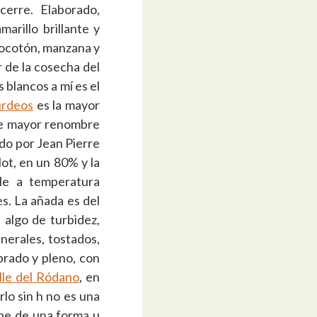
erre. Elaborado,
arillo brillante y
elocotón, manzana y
 de la cosecha del
 blancos a mí es el
rdeos
es la mayor
 de mayor renombre
ado por Jean Pierre
ot, en un 80% y la
le a temperatura
s. La añada es del
 algo de turbidez,
nerales, tostados,
brado y pleno, con
lle del Ródano
, en
rlo sin h no es una
ibe de una forma u