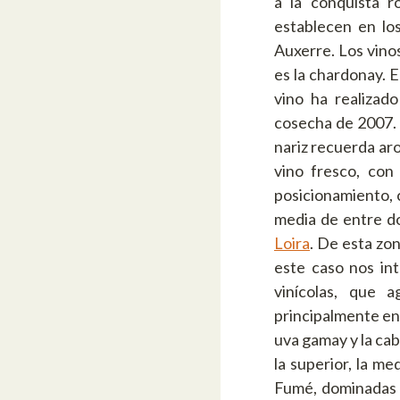
a la conquista r
establecen en lo
Auxerre. Los vino
es la chardonay. E
vino ha realizad
cosecha de 2007. 
nariz recuerda aro
vino fresco, con
posicionamiento, c
media de entre do
Loira
. De esta zon
este caso nos in
vinícolas, que 
principalmente en e
uva gamay y la cabe
la superior, la me
Fumé, dominadas 