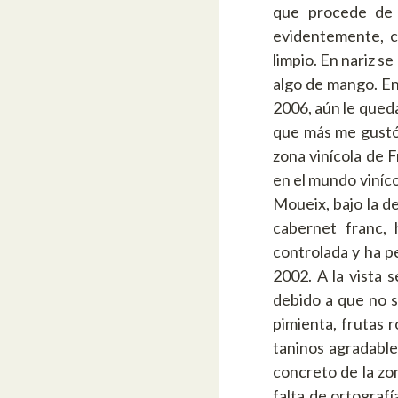
que procede de 
evidentemente, co
limpio. En nariz s
algo de mango. En
2006, aún le queda
que más me gustó.
zona vinícola de 
en el mundo viníco
Moueix, bajo la d
cabernet franc,
controlada y ha p
2002. A la vista 
debido a que no s
pimienta, frutas 
taninos agradables
concreto de la zon
falta de ortograf