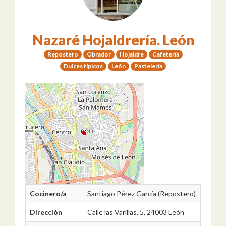
Nazaré Hojaldrería. León
Repostero
Obrador
Hojaldre
Cafetería
Dulces típicos
León
Pastelería
Cocinero/a
Santiago Pérez García (Repostero)
Dirección
Calle las Varillas, 5, 24003 León