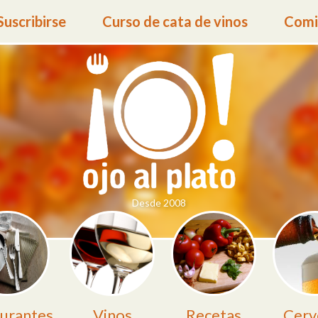
Suscribirse
Curso de cata de vinos
Comid
Desde 2008
urantes
Vinos
Recetas
Cerv