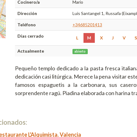
Cocinero/a
Mario
Dirección
Luis Santangel 1, Russafa (Eixamp
Teléfono
+34685201413
Días cerrado
L
M
X
J
V
S
Actualmente
abierto
Pequeño templo dedicado a la pasta fresca italian
dedicación casi litúrgica. Merece la pena visitar est
famosos espaguetis a la carbonara, sus casero
sorprendente ragú. Piadina elaborada con harina tr
cionados:
estaurante L'Alquimista. Valencia