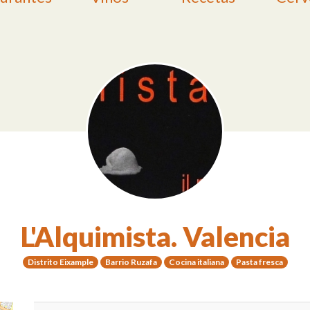
L'Alquimista. Valencia
Distrito Eixample
Barrio Ruzafa
Cocina italiana
Pasta fresca