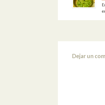
E
e
Dejar un com