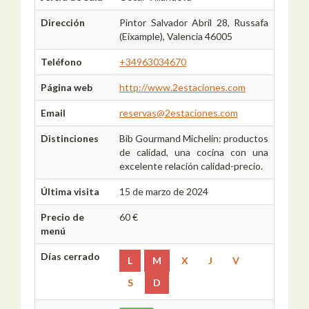
Dirección
Pintor Salvador Abril 28, Russafa
(Eixample), Valencia 46005
Teléfono
+34963034670
Página web
http://www.2estaciones.com
Email
reservas@2estaciones.com
Distinciones
Bib Gourmand Michelin: productos
de calidad, una cocina con una
excelente relación calidad-precio.
Última visita
15 de marzo de 2024
Precio de
60 €
menú
Días cerrado
L
M
X
J
V
S
D