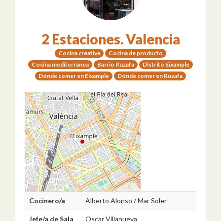
2 Estaciones. Valencia
Cocina creativa
Cocina de producto
Cocina mediterránea
Barrio Ruzafa
Distrito Eixample
Dónde comer en Eixample
Dónde comer en Ruzafa
Cocinero/a
Alberto Alonso / Mar Soler
Jefe/a de Sala
Oscar Villanueva