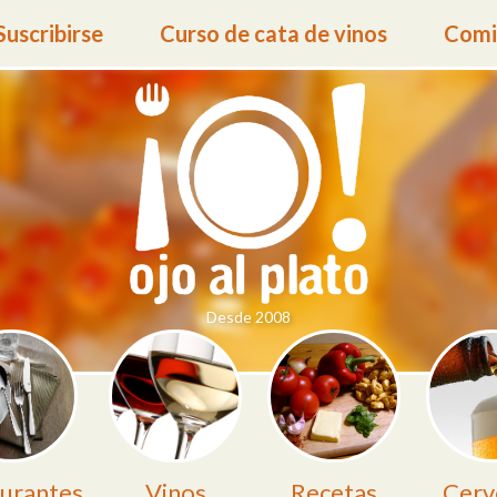
Suscribirse
Curso de cata de vinos
Comid
Desde 2008
urantes
Vinos
Recetas
Cerv