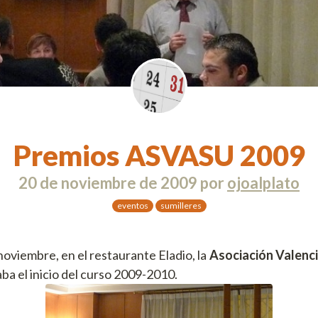
Premios ASVASU 2009
20 de noviembre de 2009
por
ojoalplato
eventos
sumilleres
oviembre, en el restaurante Eladio, la
Asociación Valenci
ba el inicio del curso 2009-2010.