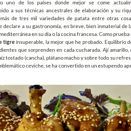
o uno de los países donde mejor se come actualm
ido a sus técnicas ancestrales de elaboración y su riq
 más de tres mil variedades de patata entre otras cosa
e declare a su gastronomía, en breve, bien inmaterial de l
a mediterránea en su día o la cocina francesa. Como prueba 
e tigre
insuperable, la mejor que he probado. Equilibrio 
dientes que sorprenden en cada cucharada. Ají amarillo, ci
aíz tostado (cancha), plátano macho y sobre todo su refre
mblemático ceviche, se ha convertido en un estupendo ape