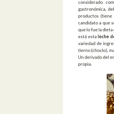
considerado com
gastronómica, deb
productos (tiene
candidato a que s
que lo fue la diet
está esta
leche d
variedad de ingre
tierno (choclo), m
Un derivado del e
propia.