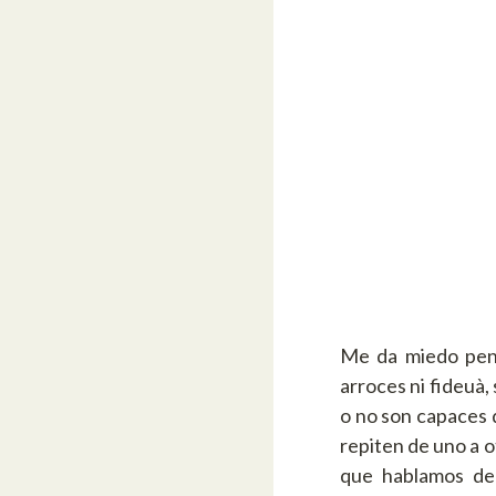
Me da miedo pens
arroces ni fideuà,
o no son capaces 
repiten de uno a 
que hablamos de