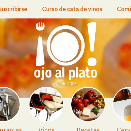
Suscribirse
Curso de cata de vinos
Comid
Desde 2008
urantes
Vinos
Recetas
Cerv