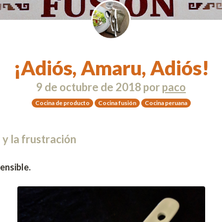
¡Adiós, Amaru, Adiós!
9 de octubre de 2018
por
paco
Cocina de producto
Cocina fusión
Cocina peruana
 y la frustración
ensible.