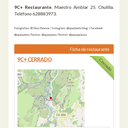
9C+ Restaurante
. Maestro Amblar 25. Chulilla.
Teléfono 628883973.
Fotografías: © Paco Palanca / Instagram: @ojoalplato.blog / Facebook:
@ojoalplato /Twitter: @ojoalplato /Twitter: @pacopalanca
Ficha de restaurante
9C+ CERRADO
Cerrado