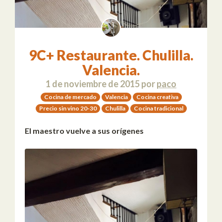
9C+ Restaurante. Chulilla.
Valencia.
1 de noviembre de 2015
por
paco
Cocina de mercado
Valencia
Cocina creativa
Precio sin vino 20-30
Chulilla
Cocina tradicional
El maestro vuelve a sus orígenes